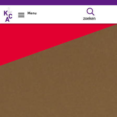
Overslaan en naar de inhoud gaan
Menu
zoeken