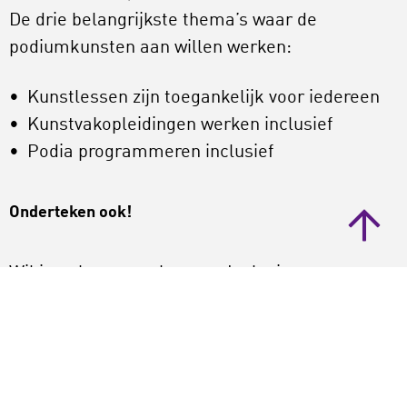
De drie belangrijkste thema’s waar de
podiumkunsten aan willen werken:
Kunstlessen zijn toegankelijk voor iedereen
Kunstvakopleidingen werken inclusief
Podia programmeren inclusief
Onderteken ook!
Wil je ook meewerken aan Inclusieve
Podiumkunsten? Onderteken dan ook de
Agenda Inclusieve Podiumkunsten 2020-2024!
Stuur een mail met ‘Ik onderteken de Agenda
Inclusieve Podiumkunsten’ naar