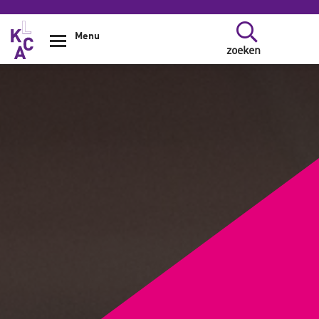
Overslaan en naar de inhoud gaan
Menu
zoeken