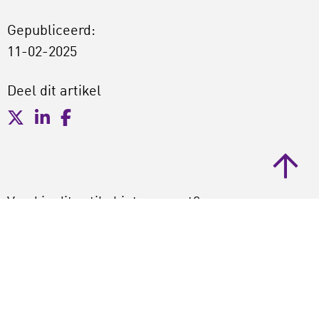
Gepubliceerd:
11-02-2025
Deel dit artikel
Vond je dit artikel interessant?
Reageer (je reactie verschijnt na
goedkeuring, vanwege spam)