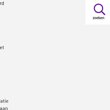
rd
zoeken
et
ratie
 aan