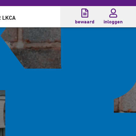
 LKCA
bewaard
inloggen