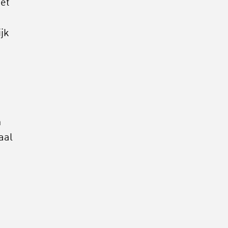
het
jk
n
aal