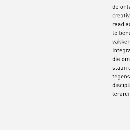
de ont
creativ
raad a
te ben
vakken
Integr
die om
staan 
tegenst
discip
lerare