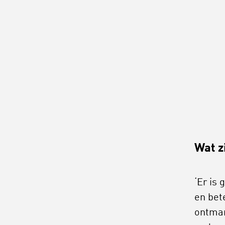
Wat z
‘Er is
en bet
ontman