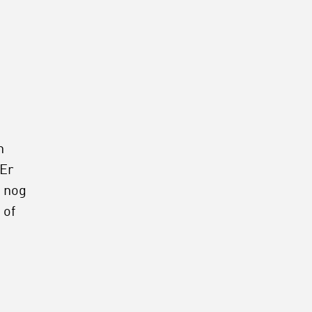
n
Er
e nog
 of