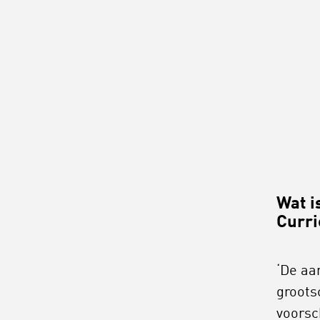
Wat i
Curr
‘De aa
groots
voorsc