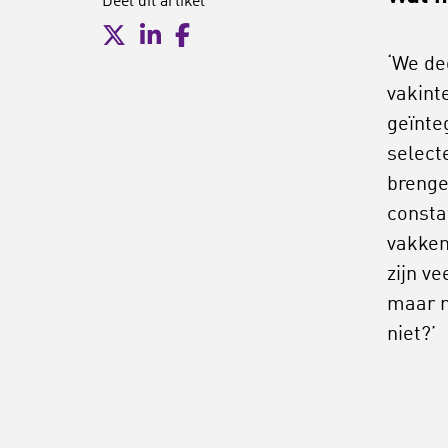
Deel dit artikel
‘We de
vakint
geïnte
select
brenge
consta
vakken
zijn v
maar m
niet?’