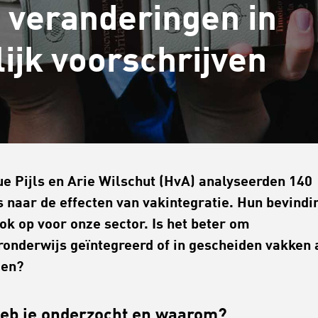
 veranderingen in
lijk voorschrijven
e Pijls en Arie Wilschut (HvA) analyseerden 140
s naar de effecten van vakintegratie. Hun bevindi
ok op voor onze sector. Is het beter om
ronderwijs geïntegreerd of in gescheiden vakken 
den?
eb je onderzocht en waarom?