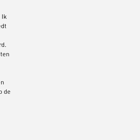
 Ik
edt
rd.
hten
en
p de