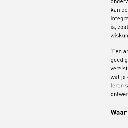
onderw
kan oo
integr
is, zo
wiskun
‘Een an
goed g
vereis
wat je
leren 
ontwer
Waar 