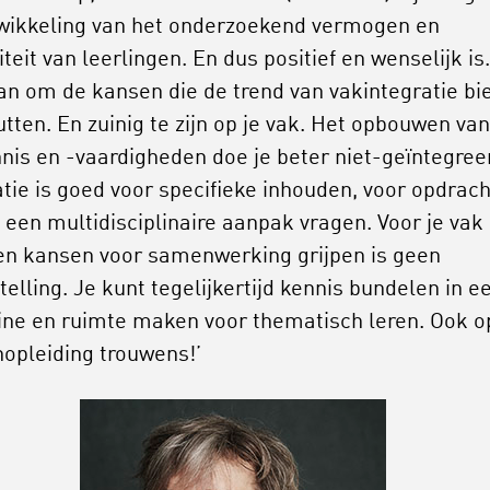
wikkeling van het onderzoekend vermogen en
iteit van leerlingen. En dus positief en wenselijk is.
an om de kansen die de trend van vakintegratie bi
utten. En zuinig te zijn op je vak. Het opbouwen van
nis en -vaardigheden doe je beter niet-geïntegree
atie is goed voor specifieke inhouden, voor opdrac
 een multidisciplinaire aanpak vragen. Voor je vak
en kansen voor samenwerking grijpen is geen
elling. Je kunt tegelijkertijd kennis bundelen in e
line en ruimte maken voor thematisch leren. Ook o
nopleiding trouwens!’