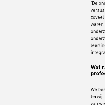
‘De on
versus
zoveel
waren.
onderz
onderz
leerli
integr
Wat r
profe
We bes
terwijl
van we