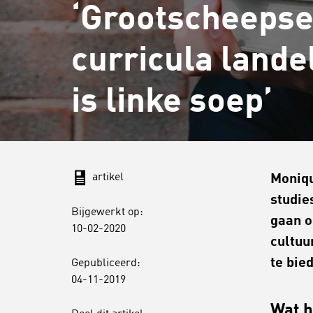
‘Grootscheepse
curricula lande
is linke soep’
artikel
Moniqu
studie
Bijgewerkt op:
gaan o
10-02-2020
cultuu
te bie
Gepubliceerd:
04-11-2019
Wat h