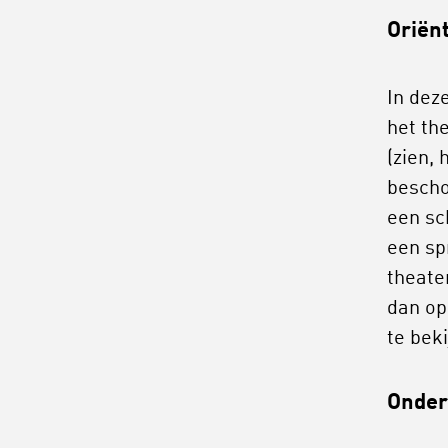
Oriën
In dez
het th
(zien, 
bescho
een sch
een sp
theater
dan op
te bek
Onder