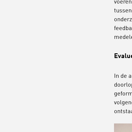
voeren
tussen
onderz
feedba
medele
Evalu
In de 
doorlo
geform
volgen
ontsta