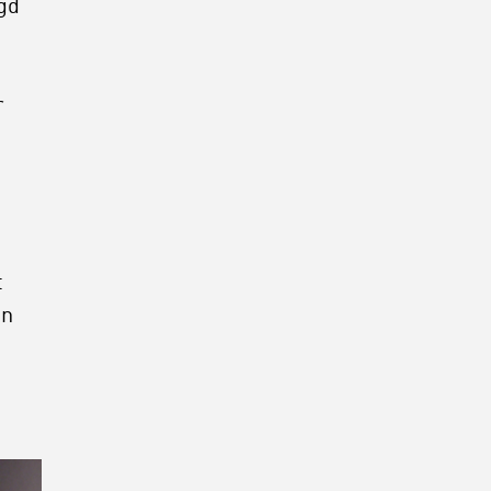
egd
r
t
en