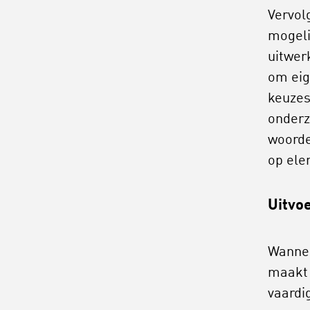
Vervol
mogeli
uitwer
om eig
keuzes 
onderz
woorde
op ele
Uitvo
Wannee
maakt 
vaardi