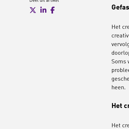
Deel dit artikel
Gefas
Het cr
creati
vervol
doorlo
Soms w
proble
gesche
heen.
Het c
Het cr