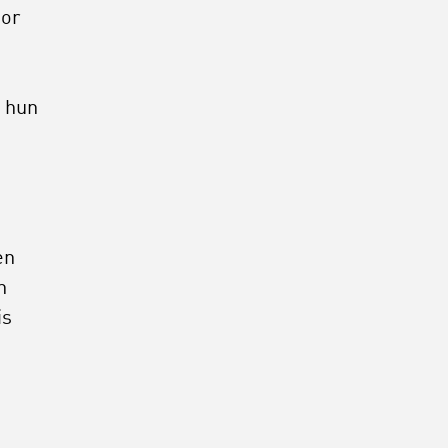
oor
j hun
en
n
is