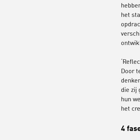
hebben
het st
opdrac
versch
ontwik
‘Refle
Door t
denken
die zi
hun we
het cr
4 fas