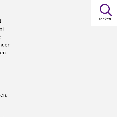
zoeken
d
n)
e
nder
pen
pen,