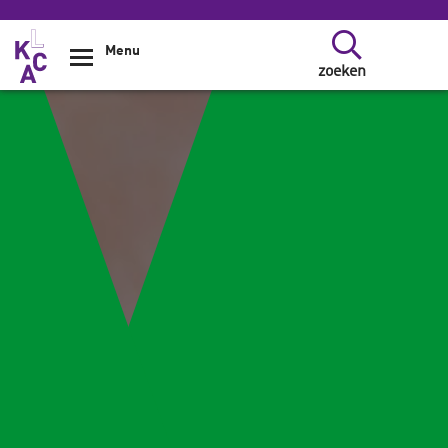
Overslaan en naar de inhoud gaan
Menu
zoeken