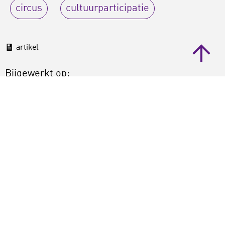
circus
cultuurparticipatie
artikel
Bijgewerkt op:
07-02-2020
Gepubliceerd:
28-01-2018
Deel dit artikel