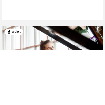
artikel
Algemeen
‘Er hangt een mythische waas om componeren.
Daar moeten we vanaf’