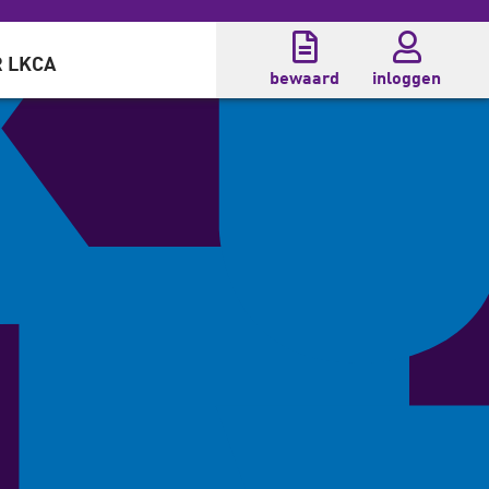
 LKCA
bewaard
inloggen