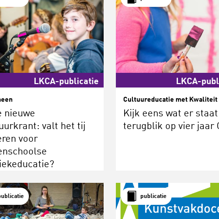
LKCA-publicatie
LKCA-publ
meen
Cultuureducatie met Kwaliteit
e nieuwe
Kijk eens wat er staat
uurkrant: valt het tij
terugblik op vier jaa
eren voor
enschoolse
iekeducatie?
publicatie
publicatie