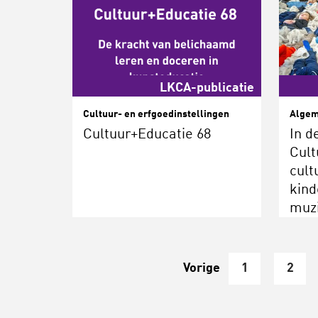
LKCA-publicatie
Cultuur- en erfgoedinstellingen
Alge
Cultuur+Educatie 68
In d
Cult
cult
kind
muzi
vluc
vers
ama
Vorige
1
2