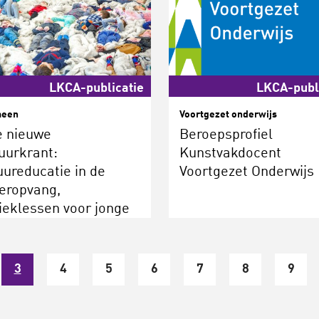
LKCA-publicatie
LKCA-publ
meen
Voortgezet onderwijs
e nieuwe
Beroepsprofiel
uurkrant:
Kunstvakdocent
uureducatie in de
Voortgezet Onderwijs
eropvang,
eklessen voor jonge
htelingen, en: hoe
terken we de
teurkunst?
3
4
5
6
7
8
9