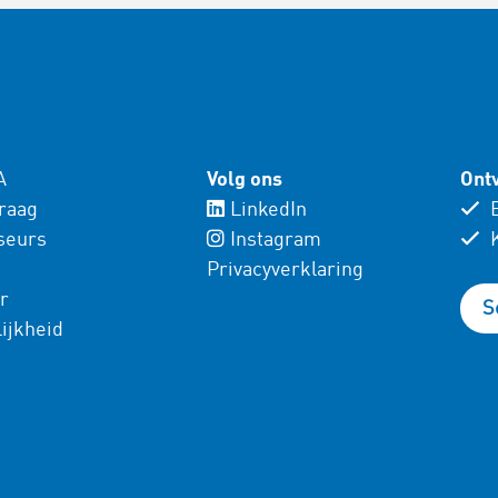
A
Volg ons
Ontv
vraag
LinkedIn
E
seurs
Instagram
K
Privacyverklaring
r
S
ijkheid