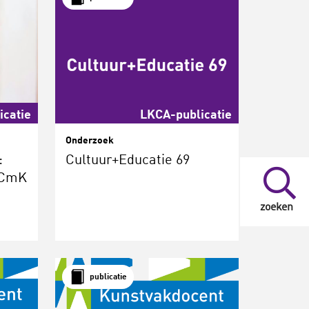
icatie
LKCA-publicatie
Onderzoek
:
Cultuur+Educatie 69
r CmK
zoeken
publicatie