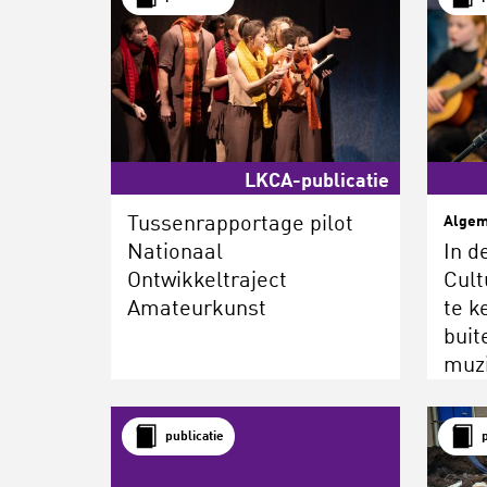
LKCA-publicatie
Tussenrapportage pilot
Alge
Nationaal
In d
Ontwikkeltraject
Cult
Amateurkunst
te k
buit
muz
publicatie