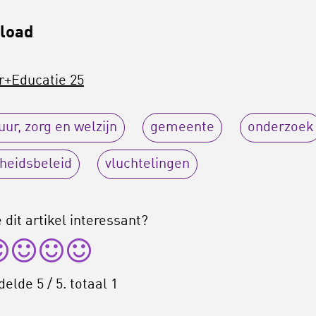
load
r+Educatie 25
uur, zorg en welzijn
gemeente
onderzoek
heidsbeleid
vluchtelingen
 dit artikel interessant?
delde
5
/ 5. totaal
1