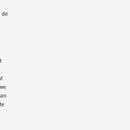
p de
t
nt
uwe
van
de