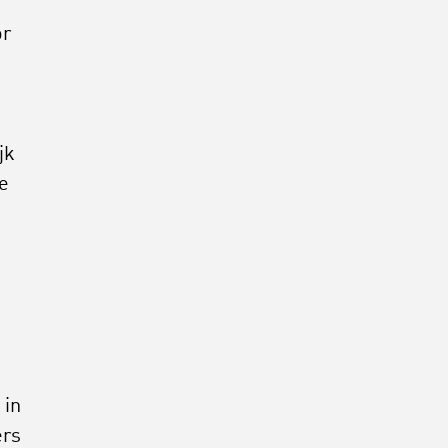
or
jk
e
 in
ers