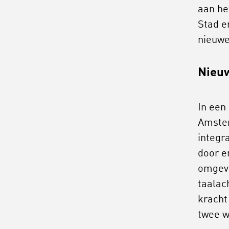
aan he
Stad e
nieuwe
Nieu
In een
Amster
integr
door e
omgevi
taalac
kracht
twee w