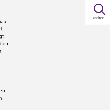
zoeken
naar
rt
gt
dien
n
erg
n