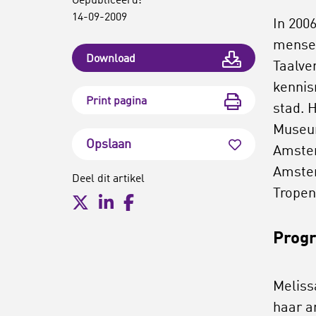
Gepubliceerd:
14-09-2009
In 200
mensen
Download
Taalve
kennis
Print pagina
stad. 
Museum
Opslaan
Amster
Amster
Deel dit artikel
Trope
Prog
Meliss
haar a