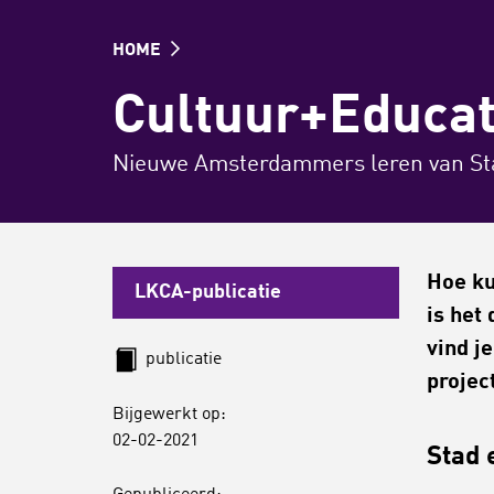
HOME
Cultuur+Educat
Nieuwe Amsterdammers leren van Sta
Hoe ku
LKCA-publicatie
is het
vind j
publicatie
projec
Bijgewerkt op:
02-02-2021
Stad 