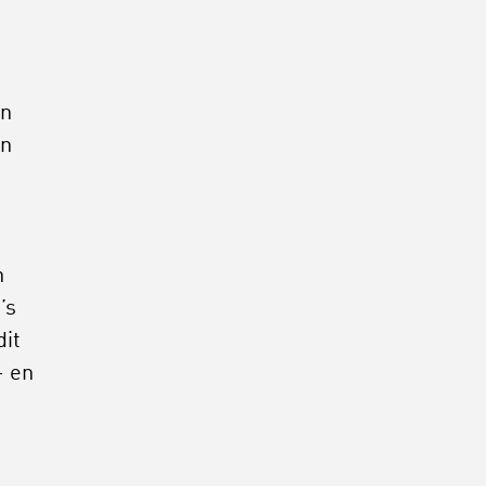
en
en
n
’s
dit
- en