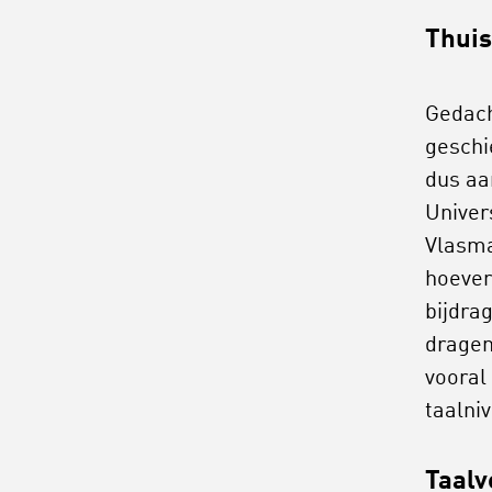
Thuis
Gedach
geschi
dus aa
Univer
Vlasma
hoever
bijdra
dragen 
vooral
taalni
Taalv