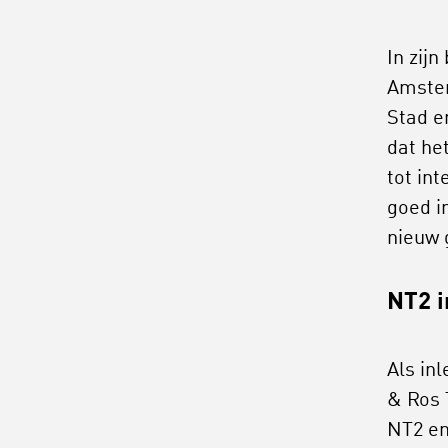
In zijn
Amster
Stad e
dat he
tot in
goed i
nieuw 
NT2 i
Als in
& Ros 
NT2 en