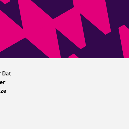
 Dat
mer
eze