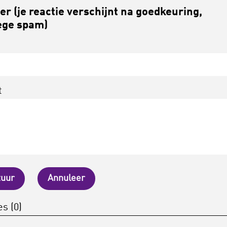
r (je reactie verschijnt na goedkeuring,
ge spam)
t
tuur
Annuleer
s (0)