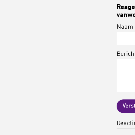
Reagee
vanwe
Naam
Berich
Vers
Reactie