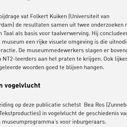
 bijdrage vat Folkert Kuiken (Universiteit van
dam) de resultaten samen uit twee onderzoeken 
n Taal als basis voor taalverwerving. Hij concludee
t museum een rijke visuele omgeving is die uitnodi
teractie. De museummedewerkers slagen er boven
n NT2-leerders aan het praten te krijgen. Ook lijke
geleerde woorden goed te blijven hangen.
n vogelvlucht
leiding op deze publicatie schetst Bea Ros (Zunneb
Tekstproducties) in vogelvlucht de geschiedenis va
 museumprogramma’s voor inburgeraars.