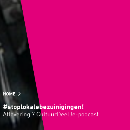
HOME
#stoplokalebezuinigingen!
Aflevering 7 CultuurDeelJe-podcast