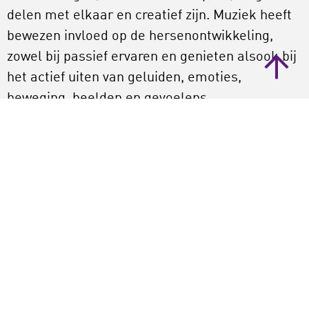
delen met elkaar en creatief zijn. Muziek heeft
bewezen invloed op de hersenontwikkeling,
zowel bij passief ervaren en genieten alsook bij
het actief uiten van geluiden, emoties,
beweging, beelden en gevoelens.
21e-eeuwse vaardigheden en Bildung
Bij het beleven van en praten over kunst,
cultuur en muziek komt een breed palet aan
21e-eeuwse vaardigheden aan bod, zoals:
waarnemen, denken en dialoog voeren, het
leren en toepassen van gesprekstechnieken,
(ethische) standpunten herkennen, innemen en