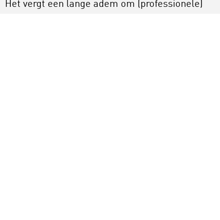
Het vergt een lange adem om (professionele)
inclusieve muziekensembles, orkesten, bands,
en koren op te richten, maar Engeland laat zien
dat het mogelijk is.
Meer lezen
Reshape Music
: een Engels rapport over hoe
leerlingen toegang kunnen krijgen tot
aangepaste instrumenten
Artikel op Cultureel Kapitaal
over
muziekdocenten voor leerlingen met een
beperking
Informatie over de Magic Flute