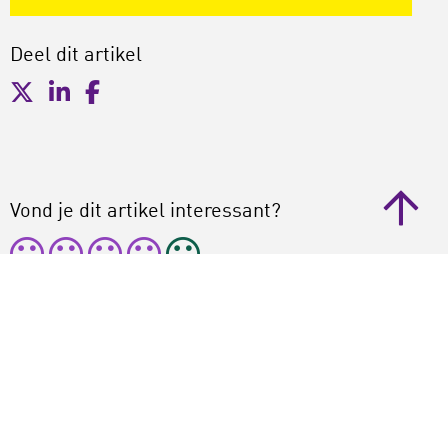
Deel dit artikel
Vond je dit artikel interessant?
Gemiddelde
3.9
/ 5. totaal
15
Reageer (je reactie verschijnt na
goedkeuring, vanwege spam)
Naam