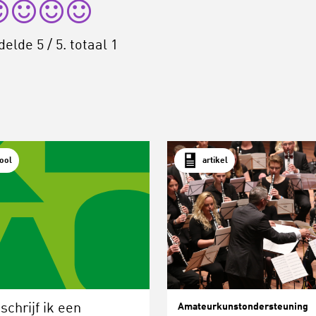
delde
5
/ 5. totaal
1
tool
artikel
schrijf ik een
Amateurkunstondersteuning