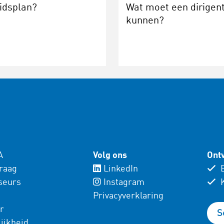
idsplan?
Wat moet een dirigen
kunnen?
A
Volg ons
Ontv
vraag
LinkedIn
E
seurs
Instagram
K
Privacyverklaring
r
S
ijkheid