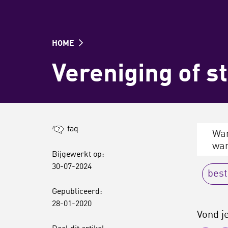
HOME
Vereniging of s
faq
Wan
wan
Bijgewerkt op:
30-07-2024
best
Gepubliceerd:
28-01-2020
Vond je