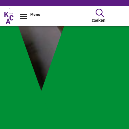
Overslaan en naar de inhoud gaan
Menu
zoeken