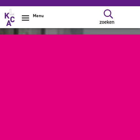
Overslaan en naar de inhoud gaan
Menu
zoeken