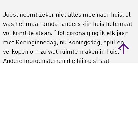
Joost neemt zeker niet alles mee naar huis, al
was het maar omdat anders zijn huis helemaal
vol komt te staan. “Tot corona ging ik elk jaar
met Koninginnedag, nu Koningsdag, spullen
verkopen om zo wat ruimte maken in huis.”
Andere morgensterren die hij op straat
tegenkomt hebben hun eigen motieven en
interesses. Sommigen zijn op zoek naar
waardevolle spullen die ze via websites als
Marktplaats verkopen. Anderen verzamelen
papier en oud ijzer om bij opkopers te
verzilveren. Hij komt soms ook iemand tegen
die kleding en spullen zoekt om op te sturen
naar Afrika.