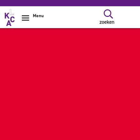
Overslaan en naar de inhoud gaan
Menu
zoeken