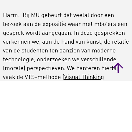
Harm: ‘Bij MU gebeurt dat veelal door een
bezoek aan de expositie waar met mbo’ers een
gesprek wordt aangegaan. In deze gesprekken
verkennen we, aan de hand van kunst, de relatie
van de studenten ten aanzien van moderne
technologie, onderzoeken we verschillende
(morele) perspectieven. We hanteren hierbij
vaak de VTS-methode (
Visual Thinking
Strategies
, red.) en speculatief design. We
speculeren met hen over mogelijke
toekomstscenario’s. Door de juiste vragen te
stellen laten we mbo-studenten zelf nadenken
over hun plaats in de wereld en welke rol zij
daarin zelf kunnen spelen. Zo bewegen we