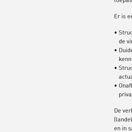
toepas
Er is 
Stru
de vi
Duid
kenni
Struc
actu
Onaf
priva
De ver
(lande
en in 