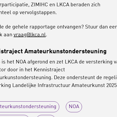
rparticipatie, ZIMIHC en LKCA beraden zich
eel op vervolgstappen.
 de de gehele rapportage ontvangen? Stuur dan ee
ek aan
vraag@lkca.nl
.
straject Amateurkunstondersteuning
5 is het NOA afgerond en zet LKCA de versterking 
tor door in het Kennistraject
rkunstondersteuning. Deze ondersteunt de regel
rking Landelijke Infrastructuur Amateurkunst 202
teurkunstondersteuning
NOA