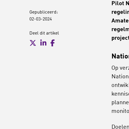
Pilot 
regeli
Gepubliceerd:
02-03-2024
Amateu
regelm
Deel dit artikel
projec
Natio
Op ver
Nation
ontwik
kennis
planne
monito
Doelen