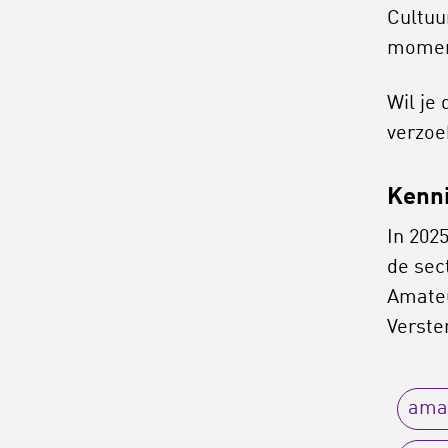
Cultuu
moment
Wil je
verzo
Kenni
In 202
de sec
Amateu
Verste
ama