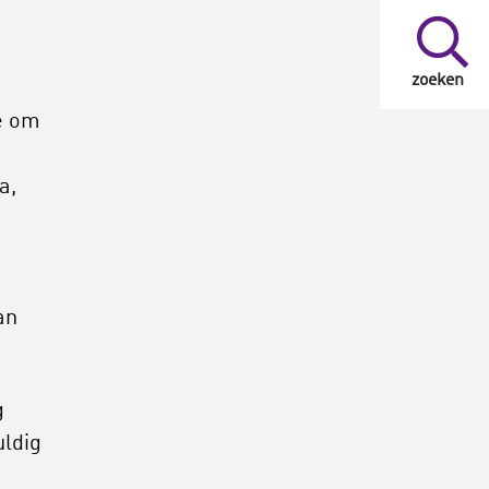
zoeken
e om
a,
an
g
uldig