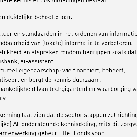
bare kennis er ook uitdagingen bestaan.
een duidelijke behoefte aan:
ctuur en standaarden in het ordenen van informati
ndbaarheid van (lokale) informatie te verbeteren.
elijkheid en afspraken rondom begrippen zoals dat
sbank, ai-assistent.
tureel eigenaarschap: wie financiert, beheert,
aliseert en borgt de kennis duurzaam.
hankelijkheid (van techgiganten) en waarborging v
cy.
kenning laat zien dat de sector stappen zet richtin
lijke) AI-ondersteunde kennisdeling, mits dit zorgv
samenwerking gebeurt. Het Fonds voor