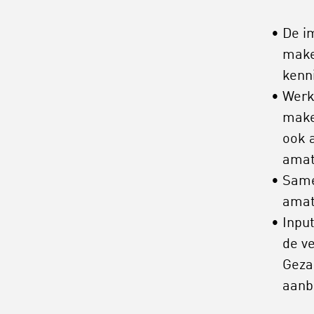
De i
make
kenn
Werk
make
ook 
amat
Same
amat
Inpu
de v
Geza
aanb