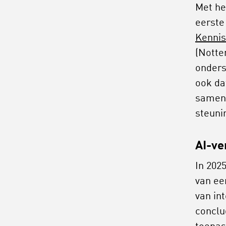
Met he
eerste
Kennis
(Notte
onders
ook da
samenh
steuni
AI-ve
In 202
van ee
van in
conclu