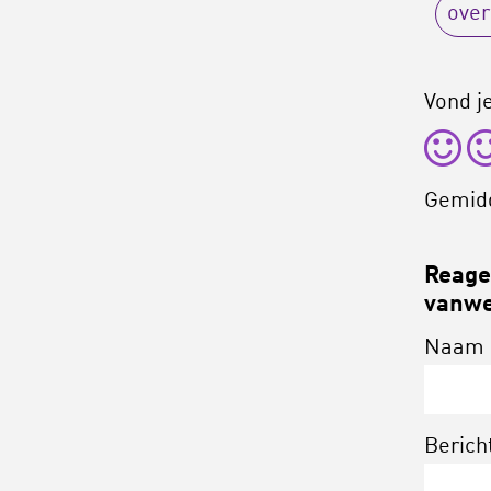
over
Vond je
Gemid
Reagee
vanwe
Naam
Berich