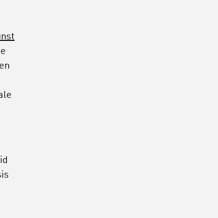
unst
de
ren
ale
id
is