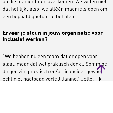
op die manier laten overkomen. We willen niet
dat het lijkt alsof we alléén maar iets doen om
een bepaald quotum te behalen.”
Ervaar je steun in jouw organisatie voor
inclusief werken?
“We hebben nu een team dat er open voor
staat, maar dat wel praktisch denkt. Sommige
dingen zijn praktisch en/of financieel gewoon
echt niet haalbaar, vertelt Janine.” Jelle: “Ik
ervaar die steun zeker. Het valt me op hoe
open-minded alle collega’s zijn: er wordt totaal
niet veroordeeld. Gastvrijheid is één van onze
belangrijkste speerpunten. Niet geheel