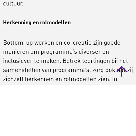
cultuur.
Herkenning en rolmodellen
Bottom-up werken en co-creatie zijn goede
manieren om programma’s diverser en
inclusiever te maken. Betrek leerlingen bij het
samenstellen van programma’s, zorg ook dat zij
zichzelf herkennen en rolmodellen zien. In
algemene zin is het zo dat leerlingen meer
eigenaarschap en trots voelen als je ze een
stem geeft in de programmering. Ze voelen zich
gezien.
Besef dat je je focus moet verbreden als je