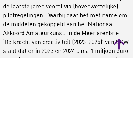
de laatste jaren vooral via (bovenwettelijke)
pilotregelingen. Daarbij gaat het met name om
de middelen gekoppeld aan het Nationaal
Akkoord Amateurkunst. In de Meerjarenbrief
‘De kracht van creativiteit (2023-2025)’ van OCW
staat dat er in 2023 en 2024 circa 1 miljoen euro
beschikbaar was, oplopend naar zo’n 3 miljoen
euro per jaar in 2025 en 2026.
Ver onder het aanbevolen bedrag
Dit zijn weliswaar niet de enige
Rijksinvesteringen in amateurkunst, maar het
is wel een van de weinige zichtbare uitgaven. Dit