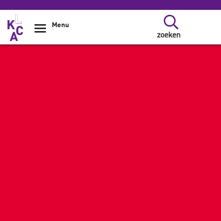
Overslaan en naar de inhoud gaan
Menu
zoeken