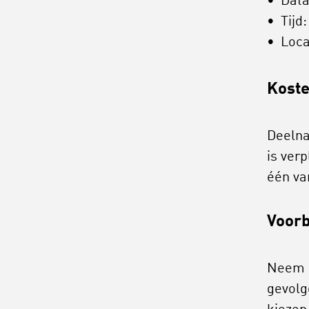
Data
Tijd
Loca
Kost
Deelna
is ver
één va
Voorb
Neem e
gevolg