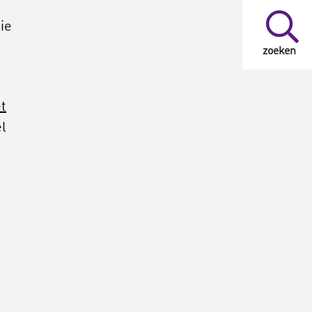
ie
zoeken
et
el