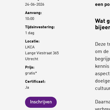
een po
24-06-2026
Aanvang:
10:00
Wat g
bijee
Tijdsinvestering:
1 dag
Locatie:
Deze t
LKCA
om de 
Lange Viestraat 365
begrijp
Utrecht
kennis
Prijs:
gratis*
aspect
doelge
Certificaat:
Ja
cultuu
Daarna
Inschrijven
verbre