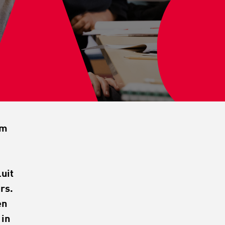
om
uit
rs.
en
 in