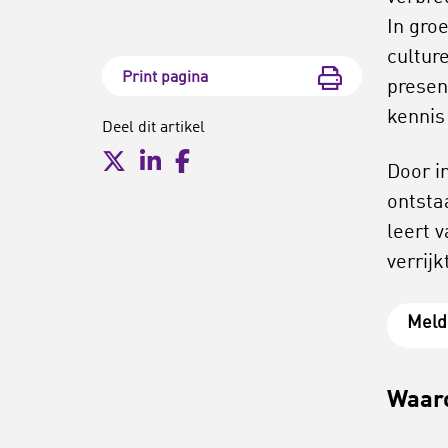
In gro
cultur
Print pagina
presen
kennis
Deel dit artikel
Door i
ontstaa
leert v
verrij
Meld
Waar