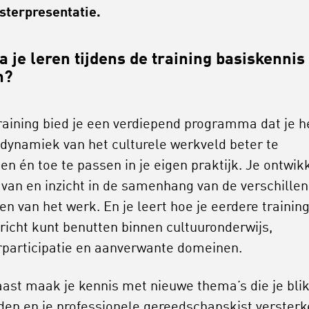
sterpresentatie.
a je leren tijdens de training basiskennis
n?
raining bied je een verdiepend programma dat je h
dynamiek van het culturele werkveld beter te
en én toe te passen in je eigen praktijk. Je ontwik
 van en inzicht in de samenhang van de verschille
en van het werk. En je leert hoe je eerdere trainin
richt kunt benutten binnen cultuuronderwijs,
rparticipatie en aanverwante domeinen.
ast maak je kennis met nieuwe thema’s die je bli
den en je professionele gereedschapskist versterk