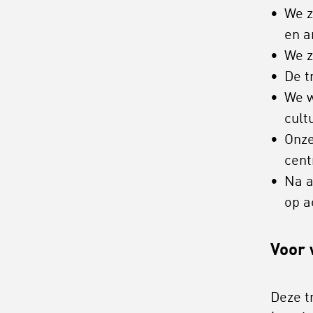
We z
en 
We z
De t
We w
cult
Onze
cent
Na a
op a
Voor 
Deze t