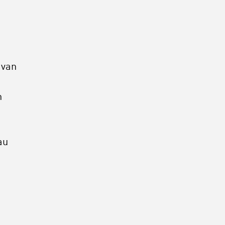
 van
n
.
au