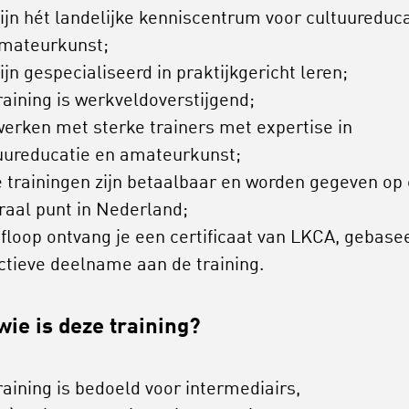
ijn hét landelijke kenniscentrum voor cultuureduca
amateurkunst;
ijn gespecialiseerd in praktijkgericht leren;
raining is werkveldoverstijgend;
erken met sterke trainers met expertise in
uureducatie en amateurkunst;
 trainingen zijn betaalbaar en worden gegeven op
raal punt in Nederland;
floop ontvang je een certificaat van LKCA, gebase
ctieve deelname aan de training.
wie is deze training?
raining is bedoeld voor intermediairs,