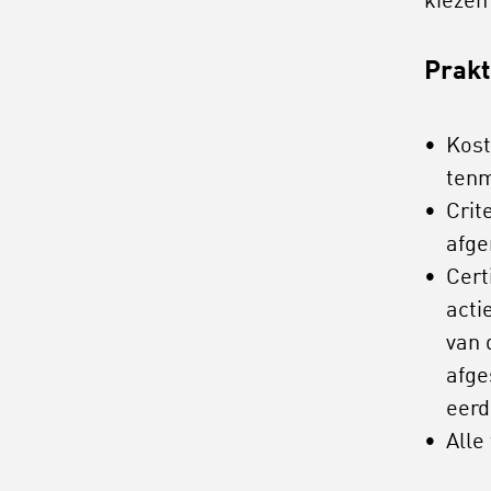
kiezen
Prakt
Kost
tenm
Crit
afge
Cert
acti
van 
afge
eerd
Alle