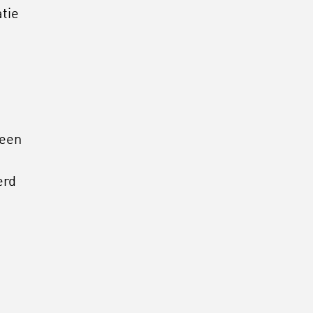
tie
 een
erd