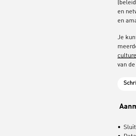
(beleid
en net
en am
Je kun
meerde
culture
van de
Schri
Aanme
Slui