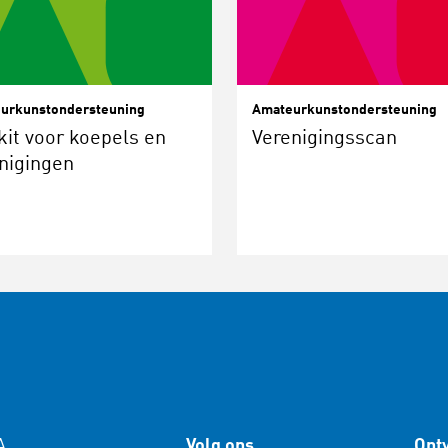
urkunstondersteuning
Amateurkunstondersteuning
kit voor koepels en
Verenigingsscan
nigingen
A
Volg ons
Ontv