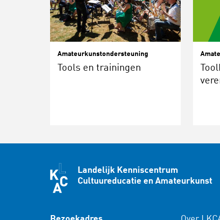
Amateurkunstondersteuning
Amate
Tools en trainingen
Tool
vere
Landelijk Kenniscentrum
Cultuureducatie en Amateurkunst
Bezoekadres
Over LKC