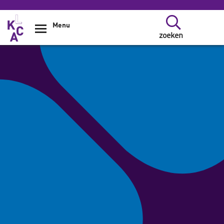
Overslaan en naar de inhoud gaan
Menu
zoeken