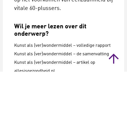
op het voorkomen van eenzaamheid bij
vitale 60-plussers.
Wil je meer lezen over dit
onderwerp?
Kunst als (ver)wondermiddel – volledige rapport
Kunst als (ver)wondermiddel – de samenvatting
Kunst als (ver)wondermiddel – artikel op
allesisgezondheid.nl
Cultuur draagt bij aan Positieve Gezondheid –
artikel in Sociaal Bestek
Cultuur, zorg en welzijn
eenzaamheid