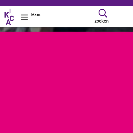
Overslaan en naar de inhoud gaan
Menu
zoeken