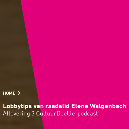
HOME
Lobbytips van raadslid Elene Walgenbach
Aflevering 3 CultuurDeelJe-podcast