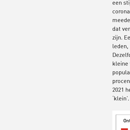
een st
corona
meedee
dat ve
zijn. 
leden, 
Dezelf
kleine
popula
procen
2021 h
‘klein’.