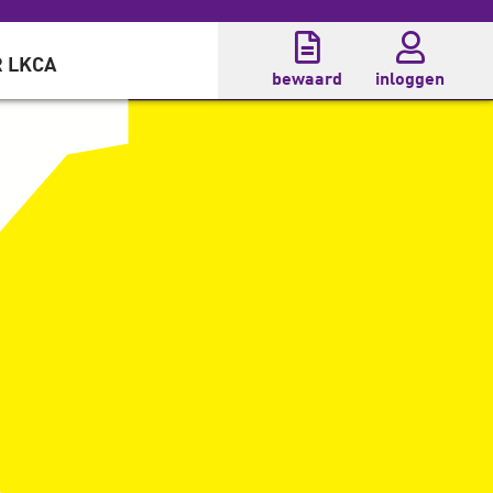
 LKCA
bewaard
inloggen