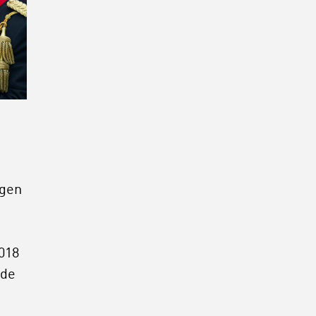
ngen
2018
ode