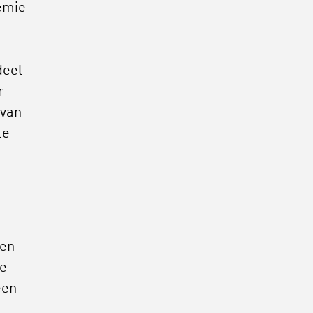
demie
deel
r
 van
te
Een
ze
een