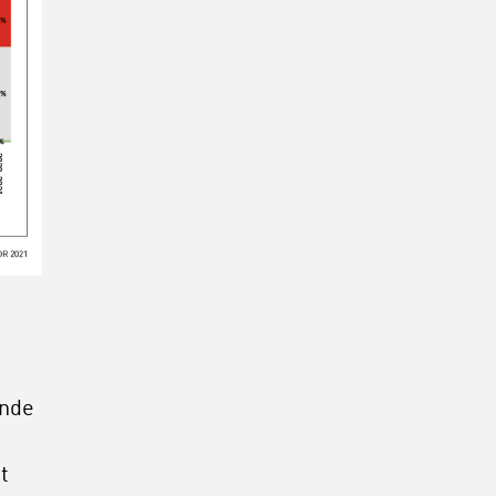
ende
t