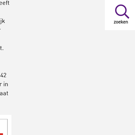
eeft
jk
zoeken
r
t.
 42
r in
caat