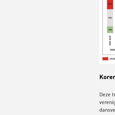
Koren
Deze t
vereni
dansve