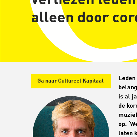
verliezen leden
alleen door co
Leden 
Ga naar Cultureel Kapitaal
belang
is al 
de kor
muziek
op. ‘W
laten 