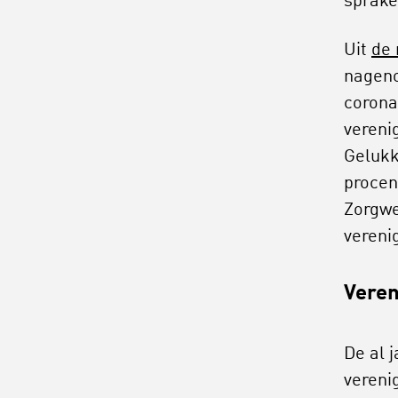
sprake
Uit
de 
nageno
corona
vereni
Gelukk
procen
Zorgwe
vereni
Veren
De al 
vereni