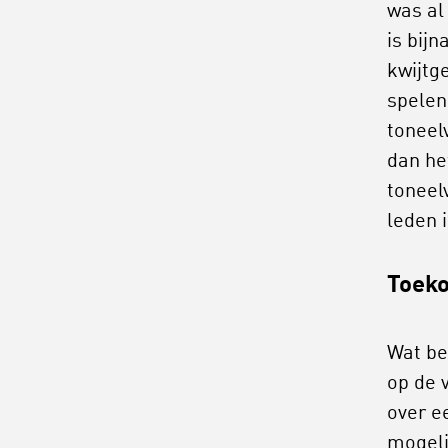
was al
is bij
kwijtge
spelen
toneel
dan he
toneel
leden i
Toek
Wat be
op de v
over ee
mogeli