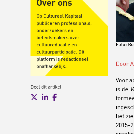
Over ons
Op Cultureel Kapitaal
publiceren professionals,
onderzoekers en
beleidsmakers over
Foto: R
cultuureducatie en
cultuurparticipatie. Dit
platform is redactioneel
Door A
onafhankelijk.
Voor a
Deel dit artikel
is de
V
formee
ingesc
liet zi
2015-20