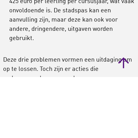
425 euro per leerling per cursusjaar, wat vaak
onvoldoende is. De stadspas kan een
aanvulling zijn, maar deze kan ook voor
andere, dringendere, uitgaven worden
gebruikt.
Deze drie problemen vormen een uitdaging om
op te lossen. Toch zijn er acties die
ondernomen kunnen worden:
Het is essentieel dat docenten op de hoogte
zijn van het fonds en lokale intermediairs.
Het fonds zou docenten beter kunnen
informeren en hen aanmoedigen om ouders
te wijzen op financiële ondersteuning. Door