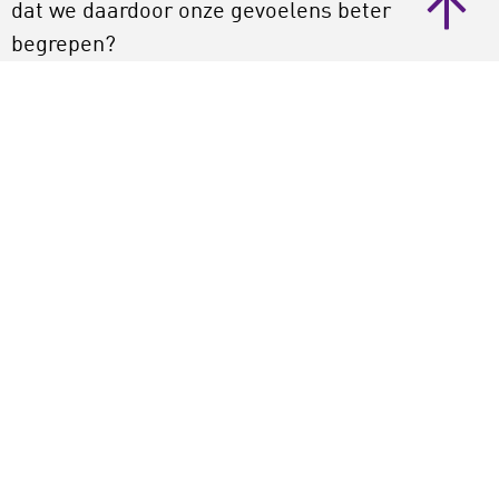
dat we daardoor onze gevoelens beter
begrepen?
Fotografie: Emmy de Graaff.
Balkonserenades voor kwetsbare ouderen.