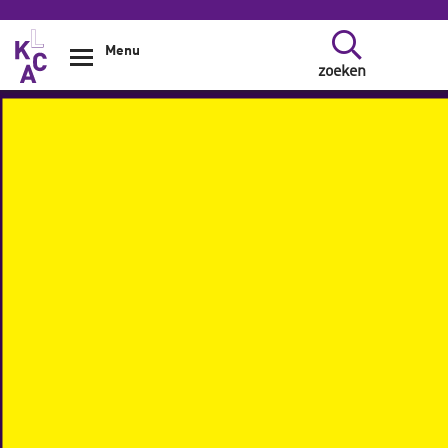
Overslaan en naar de inhoud gaan
Menu
zoeken
cultureel kapitaal: Cultureel Kapitaal - de