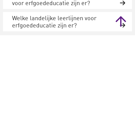
voor erfgoededucatie zijn er?
Welke landelijke leerlijnen voor
erfgoededucatie zijn er?
Staat je vraag er niet tussen, stel hem hier
Landelijk Kenniscentrum
Cultuureducatie en Amateurkunst
Bezoekadres
Lange Viestraat 365
3511 BK Utrecht
030 711 51 00