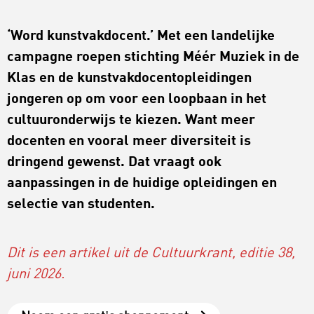
‘Word kunstvakdocent.’ Met
een
landelijke
campagne
roep
en
stichting M
éé
r
Muziek in de
Klas
en de
kunstvak
docent
opleidingen
jongeren
op om voor een loopbaan
in het
cultuuronderwijs
te kiezen.
W
ant meer
docenten
en vooral
meer
diversiteit is
dringend
gewenst.
Dat vraagt ook
aanpassingen in de huidige opleidingen en
selectie
van studenten
.
Dit is een artikel uit de Cultuurkrant, editie 38,
juni 2026.