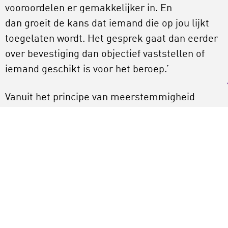
vooroordelen er gemakkelijker in. En
dan groeit de kans dat iemand die op jou lijkt
toegelaten wordt. Het gesprek gaat dan eerder
over bevestiging dan objectief vaststellen of
iemand geschikt is voor het beroep.’
Vanuit het principe van meerstemmigheid
zijn er voortaan vier mensen betrokken
bij het selectiegesprek, waaronder
ouderejaars. ‘Waar we vroeger bij twijfel
mensen afwezen, laten we ze nu toe en
monitoren we hoe ze zich ontwikkelen. We
proberen in het gesprek dus de groeipotentie
vast te stellen. Want zo’n gesprek is
een momentopname. Je weet niet of iemand al