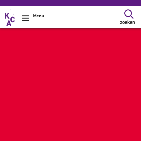
Overslaan en naar de inhoud gaan
Menu
zoeken