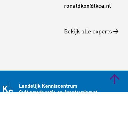
ronaldkox@lkca.nl
Bekijk alle experts
Landelijk Kenniscentrum
Cultuureducatie en Amateurkunst
Bezoekadres
Lange Viestraat 365