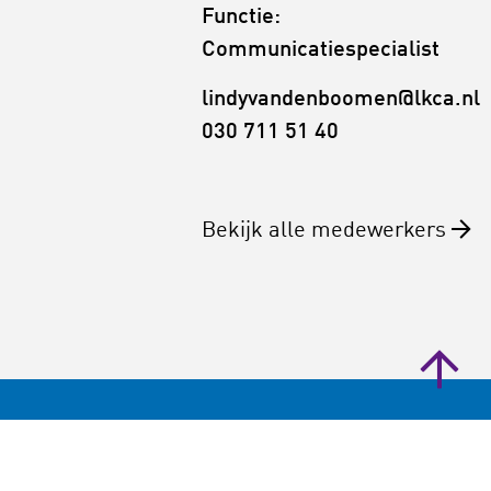
Functie:
Communicatiespecialist
lindyvandenboomen@lkca.nl
030 711 51 40
Bekijk alle medewerkers
Landelijk Kenniscentrum
Cultuureducatie en Amateurkunst