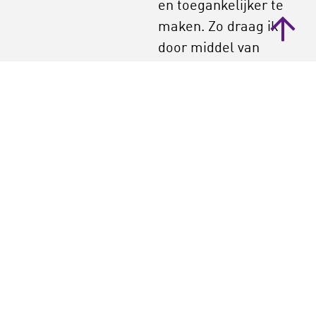
en toegankelijker te
maken. Zo draag ik
door middel van
kennisverzameling
en -deling bij aan een
gelijkwaardigere
samenleving.
‘Reflectie en
verbetering begint
bij continue
nieuwsgierigheid’
Ik sta dan ook altijd
klaar om je te voorzien