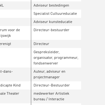
NL
Adviseur bestedingen
Specialist Cultuureducatie
Adviseur kunsteducatie
trum voor de
Directeur-bestuurder
ijswijk
erenigt
Directeur
Gespreksleider,
organisator, programmeur,
fondsenwerver
st-dans-
Auteur, adviseur en
projectmanager
dicapte Kind
Directeur-Bestuurder
nale Theater
medewerker Artistiek
bureau / Interactie