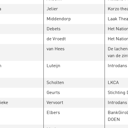
a
Jelier
Korzo the
Middendorp
Laak Thea
Debets
Het Natio
de Vroedt
Het Natio
van Hees
De lachen
van de zin
n
Luteijn
Introdans
Scholten
LKCA
Geurts
Stichting
ieke
Vervoort
Introdans
Elbers
BankGiroLo
DOEN