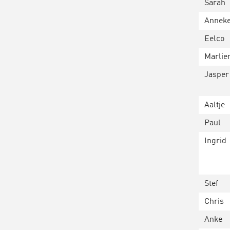
Sarah
Annek
Eelco
Marlie
Jasper
Aaltje
Paul
Ingrid
Stef
Chris
Anke