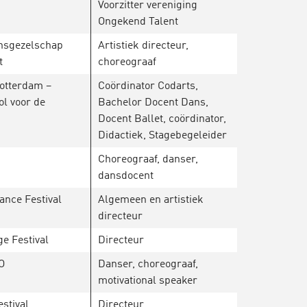
Voorzitter vereniging
Ongekend Talent
nsgezelschap
Artistiek directeur,
ht
choreograaf
otterdam –
Coördinator Codarts,
l voor de
Bachelor Docent Dans,
Docent Ballet, coördinator,
Didactiek, Stagebegeleider
Choreograaf, danser,
dansdocent
ance Festival
Algemeen en artistiek
directeur
ge Festival
Directeur
O
Danser, choreograaf,
motivational speaker
stival
Directeur