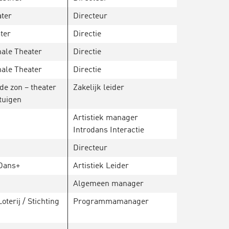
ater
Directeur
ter
Directie
nale Theater
Directie
nale Theater
Directie
de zon – theater
Zakelijk leider
tuigen
Artistiek manager
Introdans Interactie
Directeur
 Dans+
Artistiek Leider
Algemeen manager
terij / Stichting
Programmamanager