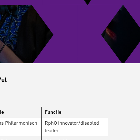
Vul
ie
Functie
ms Philarmonisch
RphO innovator/disabled
leader