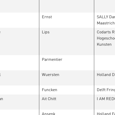
Ernst
SALLY Da
Maastric
e
Lips
Codarts R
Hogeschoo
Kunsten
Parmentier
l
Wuersten
Holland D
Funcken
Delft Frin
an
Ait Chitt
I AM RED
Ansenk
Holland Fe