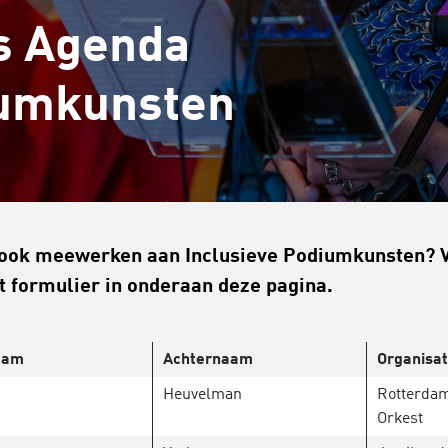
s Agenda
iumkunsten
 ook meewerken aan Inclusieve Podiumkunsten? 
t formulier in onderaan deze pagina.
aam
Achternaam
Organisat
Heuvelman
Rotterda
Orkest