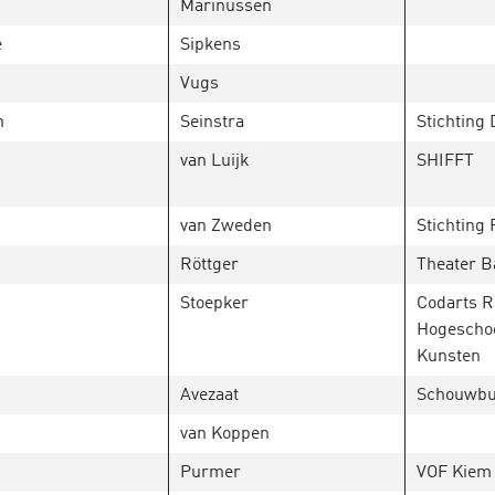
Marinussen
e
Sipkens
Vugs
n
Seinstra
Stichting
van Luijk
SHIFFT
van Zweden
Stichting
Röttger
Theater B
Stoepker
Codarts R
Hogeschoo
Kunsten
Avezaat
Schouwbu
van Koppen
Purmer
VOF Kiem