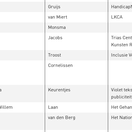
Gruijs
Handicap
van Miert
LKCA
Monsma
Jacobs
Trias Cen
Kunsten R
Troost
Inclusie V
Cornelissen
a
Keurentjes
Violet tek
publiciteit
Willem
Laan
Het Gehan
van den Berg
Het Natio