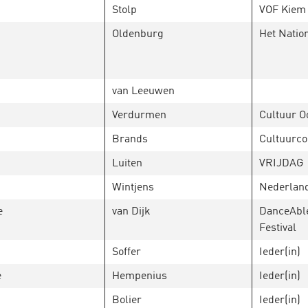
Stolp
VOF Kiem
Oldenburg
Het Natio
van Leeuwen
Verdurmen
Cultuur O
Brands
Cultuurco
Luiten
VRIJDAG
d
Wintjens
Nederlan
e
van Dijk
DanceAble
Festival
Soffer
Ieder(in)
e
Hempenius
Ieder(in)
Bolier
Ieder(in)