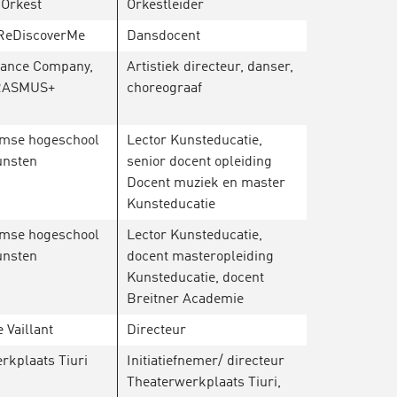
 Orkest
Orkestleider
 ReDiscoverMe
Dansdocent
dance Company,
Artistiek directeur, danser,
RASMUS+
choreograaf
mse hogeschool
Lector Kunsteducatie,
unsten
senior docent opleiding
Docent muziek en master
Kunsteducatie
mse hogeschool
Lector Kunsteducatie,
unsten
docent masteropleiding
Kunsteducatie, docent
Breitner Academie
 Vaillant
Directeur
rkplaats Tiuri
Initiatiefnemer/ directeur
Theaterwerkplaats Tiuri,