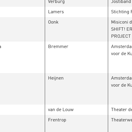
Verburg
Jostiband
Lamers
Stichting
Oonk
Misiconi 
SHIFT! E
PROJECT
a
Bremmer
Amsterda
voor de K
Heijnen
Amsterda
voor de K
van de Louw
Theater de
Frentrop
Theaterwe