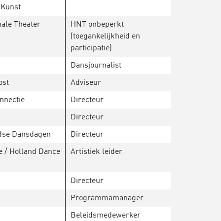
 Kunst
nale Theater
HNT onbeperkt
(toegankelijkheid en
participatie)
Dansjournalist
ost
Adviseur
nnectie
Directeur
Directeur
dse Dansdagen
Directeur
 / Holland Dance
Artistiek leider
Directeur
Programmamanager
Beleidsmedewerker