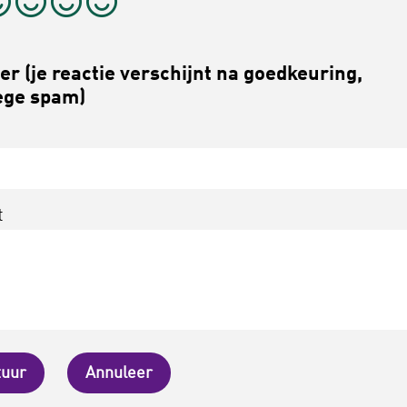
r (je reactie verschijnt na goedkeuring,
ge spam)
t
tuur
Annuleer