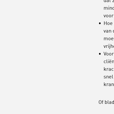
dat 
mind
voor
Hoe 
van 
moet
vrij
Voor
clië
krac
snel
kran
Of bla