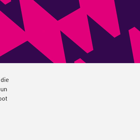
 die
hun
oot