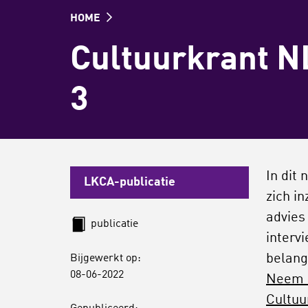
HOME
Cultuurkrant N
3
In dit
LKCA-publicatie
zich i
advies
publicatie
interv
belang
Bijgewerkt op:
08-06-2022
Neem e
Cultuu