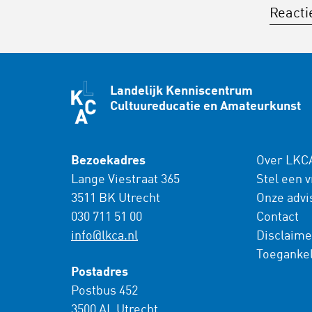
Reactie
Landelijk Kenniscentrum
Cultuureducatie en Amateurkunst
Bezoekadres
Over LKC
Lange Viestraat 365
Stel een 
3511 BK Utrecht
Onze advi
030 711 51 00
Contact
info@lkca.nl
Disclaime
Toegankel
Postadres
Postbus 452
3500 AL Utrecht