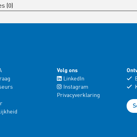
s (0)
A
Volg ons
Ontv
vraag
LinkedIn
E
seurs
Instagram
K
Privacyverklaring
r
S
ijkheid