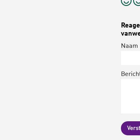
Reagee
vanwe
Naam
Berich
Vers