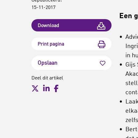
Gepubliceerd:
15-11-2017
Een g
Download
Advi
Print pagina
Ingr
in h
Opslaan
Gijs
Akad
Deel dit artikel
stel
cont
Laak
elka
zelf
Bert