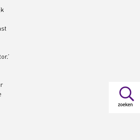
jk
mst
t
or.’
n
r
e
zoeken