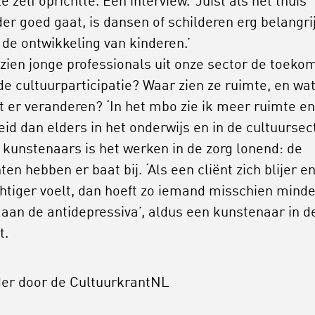
ze zelf oprichtte. Een interview. ‘Juist als het thuis
er goed gaat, is dansen of schilderen erg belangri
 de ontwikkeling van kinderen.’
zien jonge professionals uit onze sector de toeko
de cultuurparticipatie? Waar zien ze ruimte, en wa
 er veranderen? ‘In het mbo zie ik meer ruimte en
heid dan elders in het onderwijs en in de cultuursect
 kunstenaars is het werken in de zorg lonend: de
nten hebben er baat bij. ‘Als een cliënt zich blijer e
htiger voelt, dan hoeft zo iemand misschien minde
 aan de antidepressiva’, aldus een kunstenaar in d
t.
der door de CultuurkrantNL