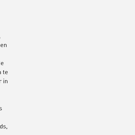
,
ten
de
 te
 in
s
ds,