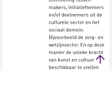
ontmoeting tussen
makers, initiatiefnemers
en/of deelnemers uit de
culturele sector en het
sociaal domein.
Bijvoorbeeld de zorg- en
welzijnsector. En op deze
manier de unieke kracht
van kunst en cultuur
beschikbaar te stellen
voor het oplossen van
maatschappelijke
vraagstukken, zoals
eenzaamheid. Deze
regeling opent op