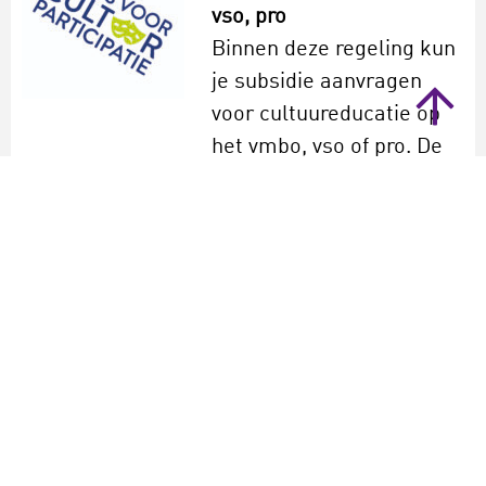
vso, pro
Binnen deze regeling kun
je subsidie aanvragen
voor cultuureducatie op
het vmbo, vso of pro. De
subsidieaanvragen zijn
verdeeld in verschillende
fases.
bekijk
Geldzaken primair
onderwijs
Bekijk ook de fondsen en