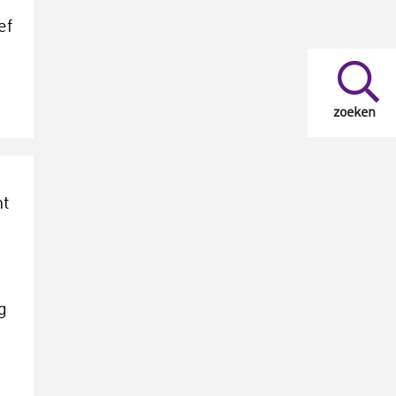
ef
zoeken
ht
g