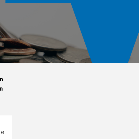
en
an
le