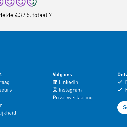
delde
4.3
/ 5. totaal
7
A
Volg ons
Ontv
vraag
LinkedIn
E
seurs
Instagram
K
Privacyverklaring
r
S
ijkheid