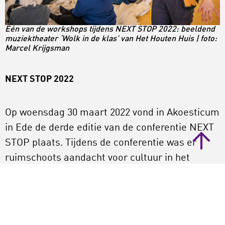
Eén van de workshops tijdens NEXT STOP 2022: beeldend
muziektheater ‘Wolk in de klas’ van Het Houten Huis | foto:
Marcel Krijgsman
NEXT STOP 2022
Op woensdag 30 maart 2022 vond in Akoesticum
in Ede de derde editie van de conferentie NEXT
STOP plaats. Tijdens de conferentie was er
ruimschoots aandacht voor cultuur in het
speciaal onderwijs, vso en praktijkonderwijs.
Onder leiding van dagvoorzitter Thijs de Lange
konden bezoekers zich laten verwonderen
tijdens het podiumprogramma met Georgios