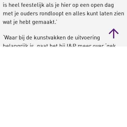
is heel feestelijk als je hier op een open dag
met je ouders rondloopt en alles kunt laten zien
wat je hebt gemaakt.’
‘Waar bij de kunstvakken de uitvoering
belangrijk is, gaat het bij I&P meer over ‘gek
denken’ en is het eindproduct minder
belangrijk. Wat wij willen is dat ze allemaal een
eigen proces doorlopen en dat ze dat proces
kunnen laten zien en toelichten. Maar hoe dat
eruit ziet of in welke volgorde je de stappen zet,
dat is aan de leerling. Wanneer leerlingen in 3D
schetsen, dan moet dat wel worden vastgelegd,
bijvoorbeeld met een filmpje. Schetsen doe je
voor jezelf, want als je iets wil maken met de 3D