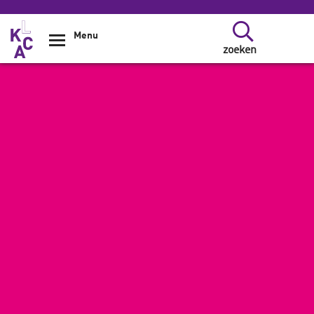
Overslaan en naar de inhoud gaan
Menu
zoeken