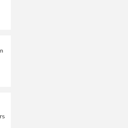
in
n
rs