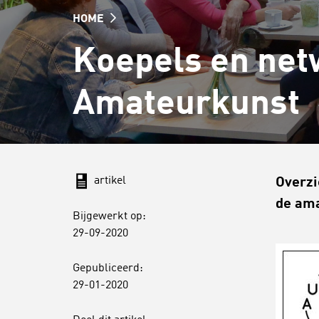
HOME
Koepels en ne
Amateurkunst
artikel
Overzi
de ama
Bijgewerkt op:
29-09-2020
Gepubliceerd:
29-01-2020