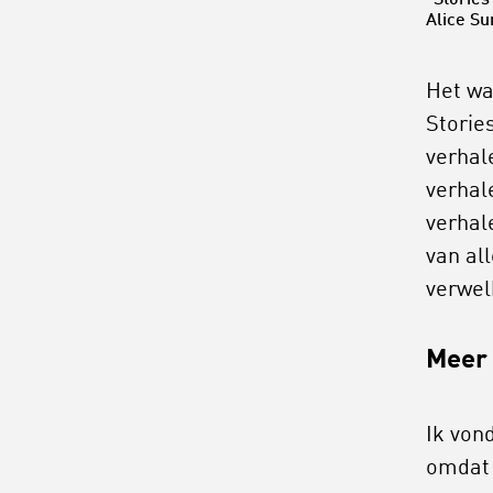
“Stories
Alice Su
Het wa
Storie
verhal
verhal
verhal
van al
verwel
Meer 
Ik vond
omdat 