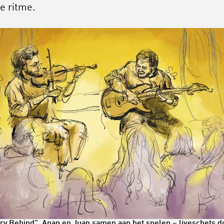
e ritme.
ry Behind”, Anan en Juan samen aan het spelen – liveschets d