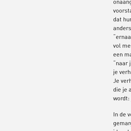
onaang
voorst
dat hu
anders
“ernaa
vol me
een ma
“naar 
je verh
Je ver
die je
wordt:
In de 
gemarg