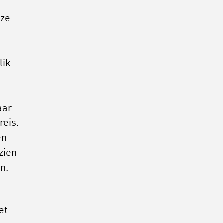
 ze
lik
n
n
aar
reis.
en
zien
n.
et