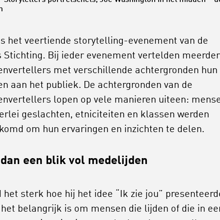
” Storytellers portretschets, Joe Washington in het midden – 
n
s het veertiende storytelling-evenement van de
s Stichting. Bij ieder evenement vertelden meerde
envertellers met verschillende achtergronden hun
en aan het publiek. De achtergronden van de
envertellers lopen op vele manieren uiteen: mens
lerlei geslachten, etniciteiten en klassen werden
komd om hun ervaringen en inzichten te delen.
dan een blik vol medelijden
 het sterk hoe hij het idee “Ik zie jou” presenteerd
het belangrijk is om mensen die lijden of die in ee