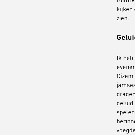
ruimte
kijken
zien.
Gelui
Ik heb
evenem
Gizem 
jamses
dragen
geluid
spelen
herinn
voegde