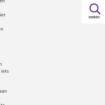
len
ier
zoeken
en
n
 iets
 aan
e