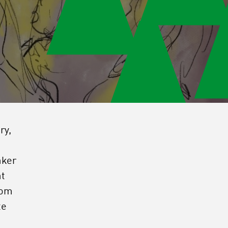
ry,
n
aker
at
“om
te