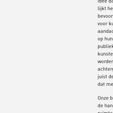
idee d
lijkt 
bevoor
voor k
aandac
op hun
publiek
kunste
worden
achter
juist 
dat me
Onze b
de han