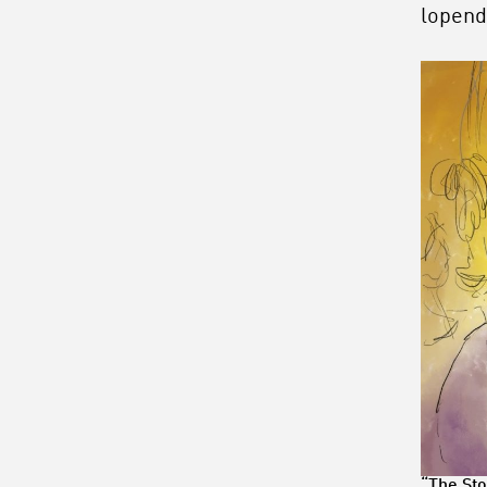
lopend
“The Sto