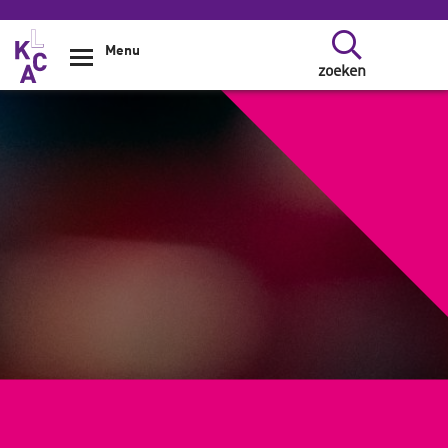
Overslaan en naar de inhoud gaan
Menu
zoeken