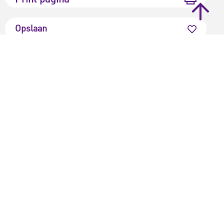
Print pagina
Opslaan
Deel dit artikel
Vond je dit artikel interessant?
Gemiddelde
4.5
/ 5. totaal
23