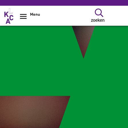
Overslaan en naar de inhoud gaan
Menu
zoeken