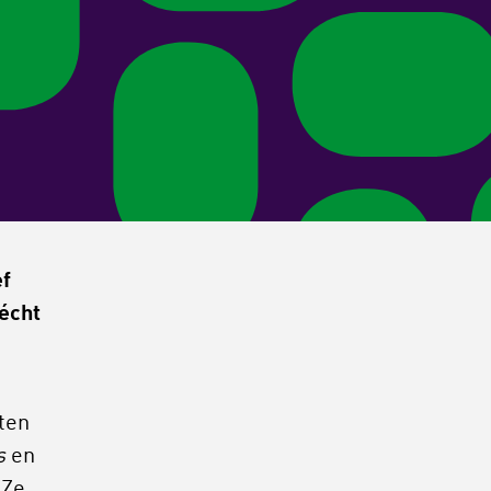
ef
écht
ten
s
en
 Ze