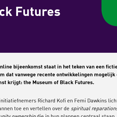
ack Futures
nline bijeenkomst staat in het teken van een ficti
 dat vanwege recente ontwikkelingen mogelijk 
st krijgt: the Museum of Black Futures.
nitiatiefnemers Richard Kofi en Femi Dawkins lich
annen toe en vertellen over de
spiritual reparation
nity ownership
die in hun plannen centraal staan.