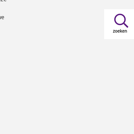
we
zoeken