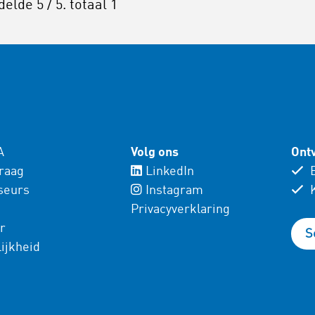
delde
5
/ 5. totaal
1
A
Volg ons
Ontv
vraag
LinkedIn
E
seurs
Instagram
K
Privacyverklaring
r
S
ijkheid