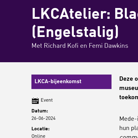
LKCAtelier: Bl
(Engelstalig)
Met Richard Kofi en Femi Dawkins
Deze o
LKCA-bijeenkomst
museum
toekom
Event
Datum:
26-06-2024
Mede-i
hun pl
Locatie:
Online
commu