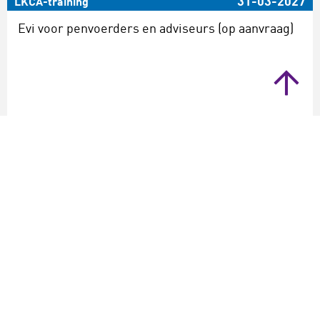
31-03-2027
LKCA-training
Evi voor penvoerders en adviseurs (op aanvraag)
Verwacht
training