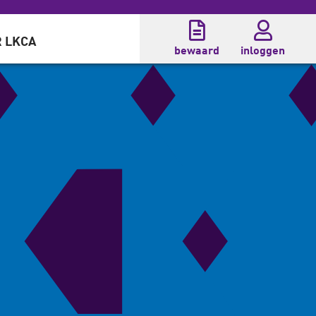
 LKCA
bewaard
inloggen