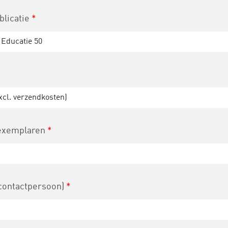
ublicatie
*
 exemplaren
*
contactpersoon)
*